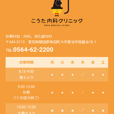
診療科目：内科、消化器内科
〒444-0113 愛知県額田郡幸田町大字菱池字銘鍛冶18-1
0564-62-2200
TEL:
診療時間
月
火
水
木
金
土
8:15-9:00
●
●
●
／
●
●
胃カメラ
9:00-12:00
診察
●
●
●
／
●
●
（11:30受付終了）
13:00-15:00
■
■
■
／
■
■
大腸カメラ